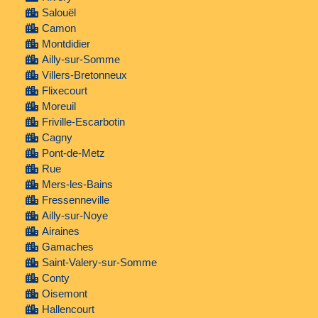
Salouël
Camon
Montdidier
Ailly-sur-Somme
Villers-Bretonneux
Flixecourt
Moreuil
Friville-Escarbotin
Cagny
Pont-de-Metz
Rue
Mers-les-Bains
Fressenneville
Ailly-sur-Noye
Airaines
Gamaches
Saint-Valery-sur-Somme
Conty
Oisemont
Hallencourt