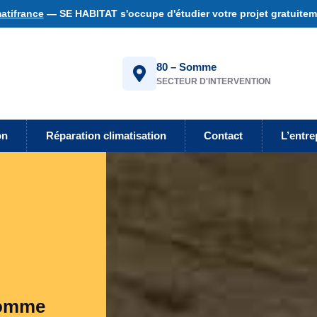
atifrance
— SE HABITAT s'occupe d'étudier votre projet gratuiteme
80 – Somme
SECTEUR D'INTERVENTION
on
Réparation climatisation
Contact
L’entre
 Somme