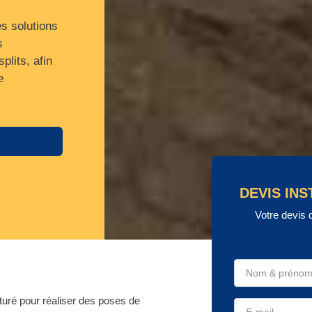
es solutions
s
plits, afin
e
DEVIS INS
Votre devis 
turé pour réaliser des poses de