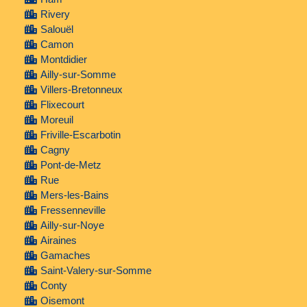
Rivery
Salouël
Camon
Montdidier
Ailly-sur-Somme
Villers-Bretonneux
Flixecourt
Moreuil
Friville-Escarbotin
Cagny
Pont-de-Metz
Rue
Mers-les-Bains
Fressenneville
Ailly-sur-Noye
Airaines
Gamaches
Saint-Valery-sur-Somme
Conty
Oisemont