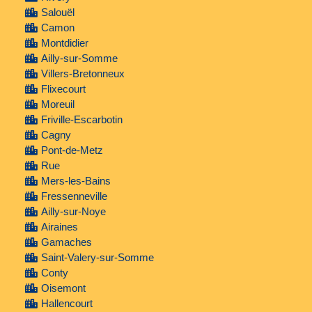
Salouël
Camon
Montdidier
Ailly-sur-Somme
Villers-Bretonneux
Flixecourt
Moreuil
Friville-Escarbotin
Cagny
Pont-de-Metz
Rue
Mers-les-Bains
Fressenneville
Ailly-sur-Noye
Airaines
Gamaches
Saint-Valery-sur-Somme
Conty
Oisemont
Hallencourt