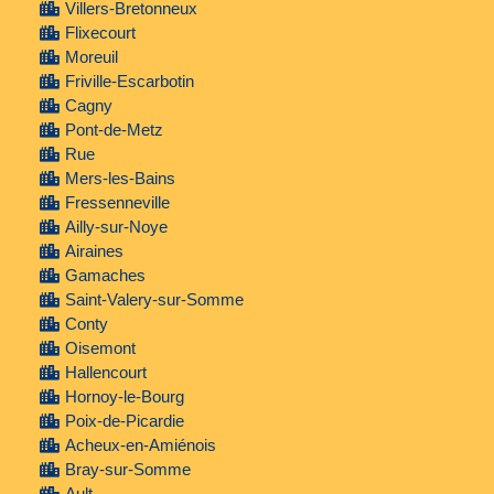
Villers-Bretonneux
Flixecourt
Moreuil
Friville-Escarbotin
Cagny
Pont-de-Metz
Rue
Mers-les-Bains
Fressenneville
Ailly-sur-Noye
Airaines
Gamaches
Saint-Valery-sur-Somme
Conty
Oisemont
Hallencourt
Hornoy-le-Bourg
Poix-de-Picardie
Acheux-en-Amiénois
Bray-sur-Somme
Ault